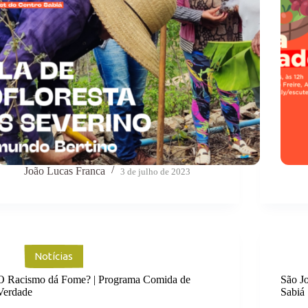
João Lucas Franca
3 de julho de 2023
Notícias
O Racismo dá Fome? | Programa Comida de
São J
Verdade
Sabiá