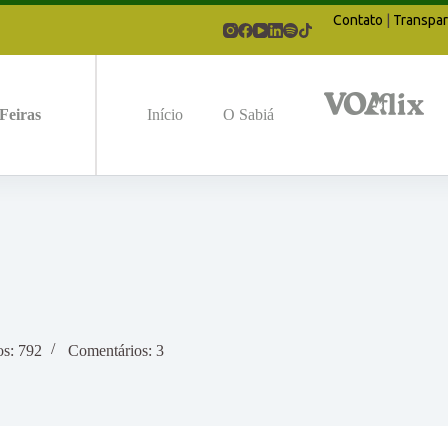
Contato
|
Transpar
Feiras
Início
O Sabiá
os: 792
Comentários: 3