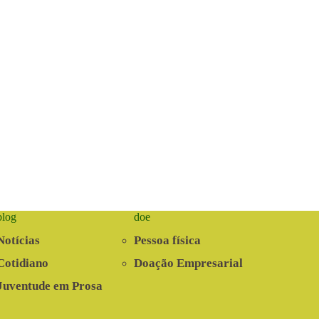
blog
doe
Notícias
Pessoa física
Cotidiano
Doação Empresarial
Juventude em Prosa