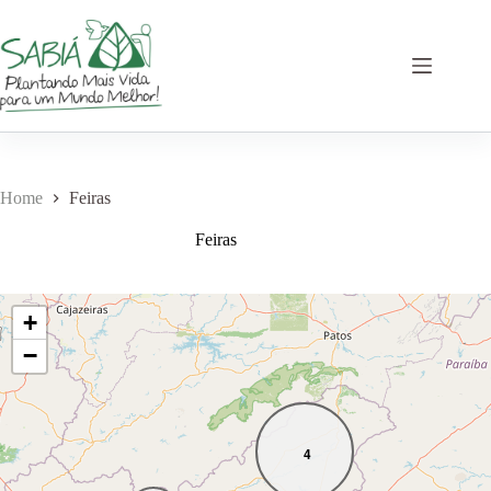
Pular
para
o
conteúdo
Home
Feiras
Feiras
+
−
4