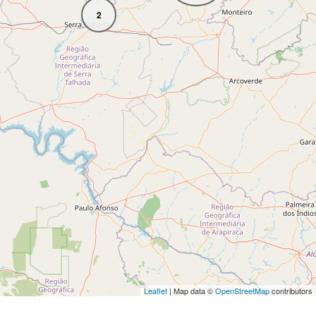
2
Leaflet
| Map data ©
OpenStreetMap
contributors