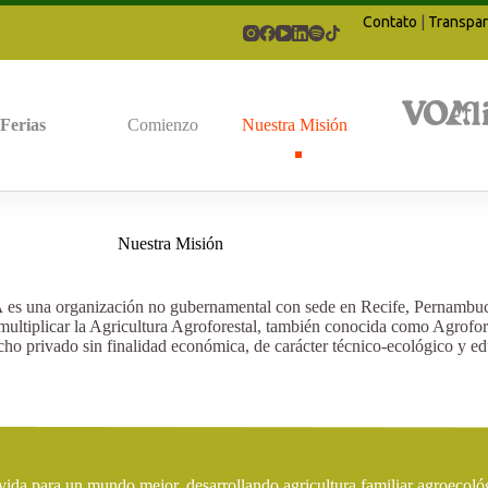
Contato
|
Transpar
Ferias
Comienzo
Nuestra Misión
Nuestra Misión
Á
es una organización no gubernamental con sede en Recife, Pernambuco,
 multiplicar la Agricultura Agroforestal, también conocida como Agrofor
cho privado sin finalidad económica, de carácter técnico-ecológico y ed
da para un mundo mejor, desarrollando agricultura familiar agroecoló