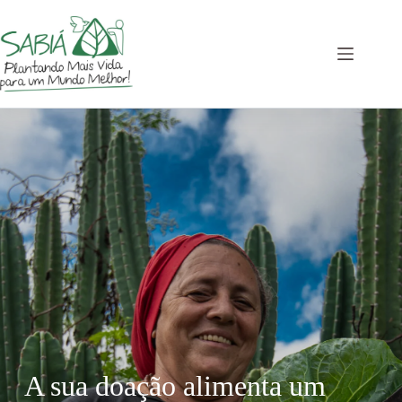
Saltar
al
contenido
A sua doação alimenta um