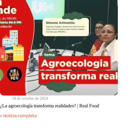
18 de octubre de 2024
¿La agroecología transforma realidades? | Real Food
» Notícia completa
¿La
agroecología
transforma
realidades?