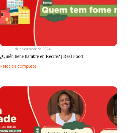
1 de noviembre de 2024
¿Quién tiene hambre en Recife? | Real Food
» Notícia completa
¿Quién
tiene
hambre
en
Recife?
|
Real
Food