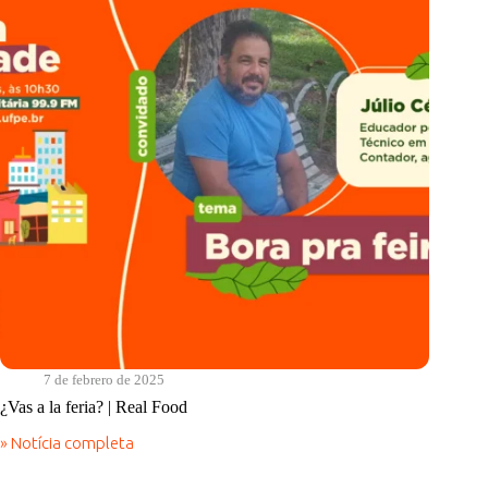
7 de febrero de 2025
¿Vas a la feria? | Real Food
» Notícia completa
¿Vas
a
la