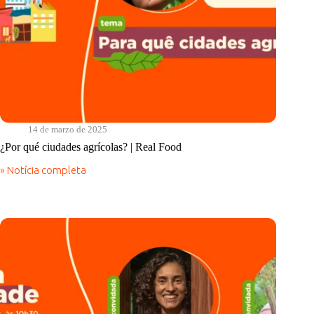
14 de marzo de 2025
¿Por qué ciudades agrícolas? | Real Food
» Notícia completa
¿Por
qué
ciudades
agrícolas?
|
Real
Food