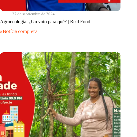
27 de septiembre de 2024
Agroecología: ¿Un voto para qué? | Real Food
» Notícia completa
Agroecología:
¿Un
voto
para
qué?
|
Real
Food