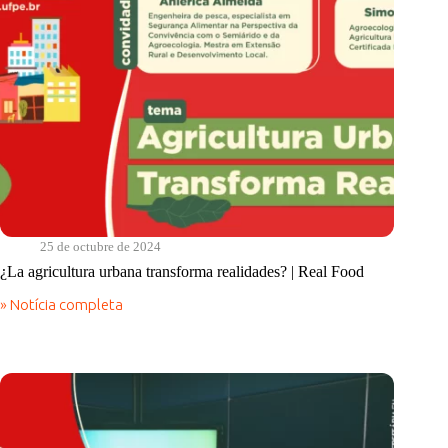
25 de octubre de 2024
¿La agricultura urbana transforma realidades? | Real Food
» Notícia completa
¿La
agricultura
urbana
transforma
realidades?
|
Real
Food