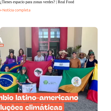
¿Tienes espacio para zonas verdes? | Real Food
» Notícia completa
¿Tienes
espacio
para
zonas
verdes?
|
Real
Food