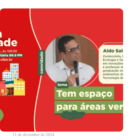
feria?
|
Real
Food
11 de diciembre de 2024