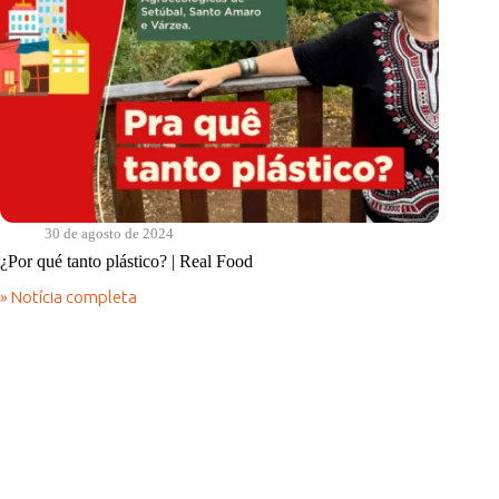
30 de agosto de 2024
¿Por qué tanto plástico? | Real Food
» Notícia completa
¿Por
qué
tanto
plástico?
|
Real
Food