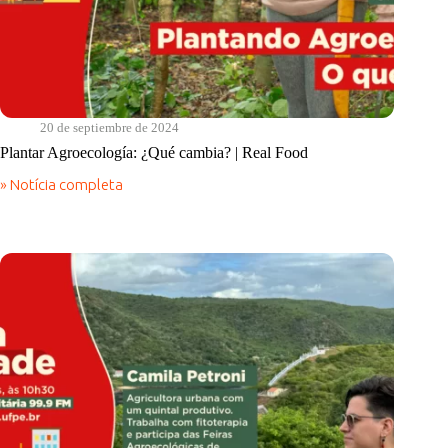
20 de septiembre de 2024
Plantar Agroecología: ¿Qué cambia? | Real Food
» Notícia completa
Plantar
Agroecología:
¿Qué
cambia?
|
Real
Food