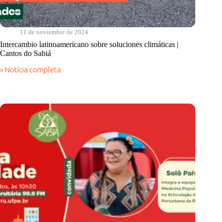
11 de noviembre de 2024
Intercambio latinoamericano sobre soluciones climáticas |
Cantos do Sabiá
» Notícia completa
Intercambio
latinoamericano
sobre
soluciones
climáticas
|
Cantos
do
Sabiá