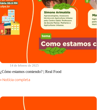
14 de febrero de 2025
¿Cómo estamos comiendo? | Real Food
» Notícia completa
¿Cómo
estamos
comiendo?
|
Real
Food