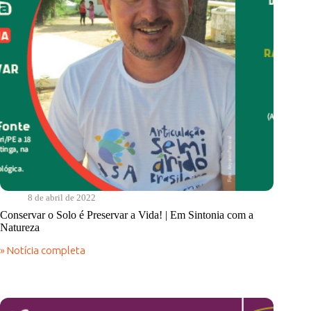
a
Natureza
8 de abril de 2022
Conservar o Solo é Preservar a Vida! | Em Sintonia com a
Natureza
» Notícia completa
Conservar
o
Solo
é
Preservar