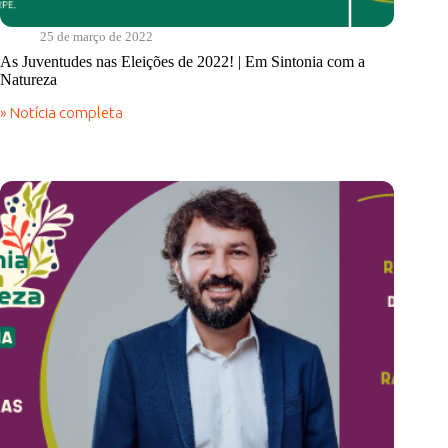
25 de março de 2022
As Juventudes nas Eleições de 2022! | Em Sintonia com a
Natureza
» Notícia completa
As
Juventudes
nas
Eleições
de
2022!
|
Em
Sintonia
com
a
Natureza