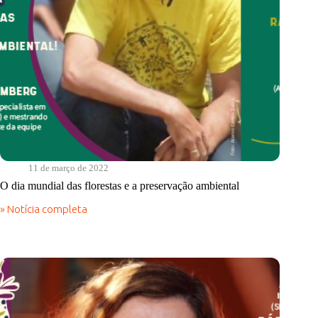
11 de março de 2022
O dia mundial das florestas e a preservação ambiental
» Notícia completa
O
dia
mundial
das
florestas
e
a
preservação
ambiental