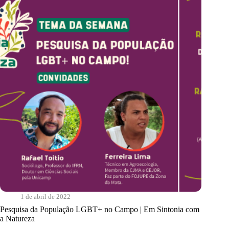
a
Vida!
|
Em
Sintonia
com
a
Natureza
1 de abril de 2022
Pesquisa da População LGBT+ no Campo | Em Sintonia com
a Natureza