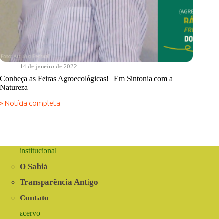
14 de janeiro de 2022
Conheça as Feiras Agroecológicas! | Em Sintonia com a
Natureza
» Notícia completa
Conheça
as
Feiras
Agroecológicas!
|
Em
institucional
Sintonia
com
O Sabiá
a
Natureza
Transparência Antigo
Contato
acervo