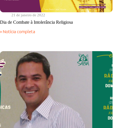
21 de janeiro de 2022
Dia de Combate à Intolerância Religiosa
» Notícia completa
Dia
de
Combate
à
Intolerância
Religiosa