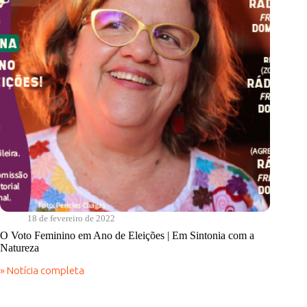
18 de fevereiro de 2022
O Voto Feminino em Ano de Eleições | Em Sintonia com a
Natureza
» Notícia completa
O
Voto
Feminino