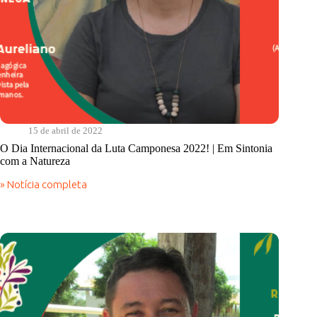
15 de abril de 2022
O Dia Internacional da Luta Camponesa 2022! | Em Sintonia
com a Natureza
» Notícia completa
O
Dia
Internacional
da
Luta
Camponesa
2022!
|
Em
Sintonia
com