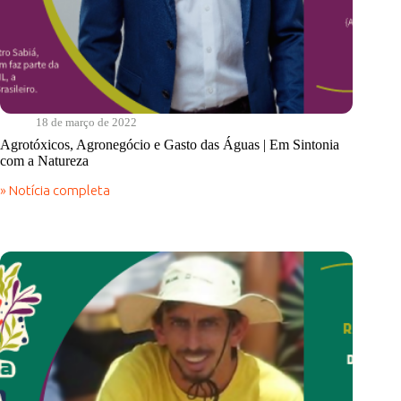
18 de março de 2022
Agrotóxicos, Agronegócio e Gasto das Águas | Em Sintonia
com a Natureza
» Notícia completa
Agrotóxicos,
Agronegócio
e
Gasto
das
Águas
|
Em
Sintonia
com
a
Natureza