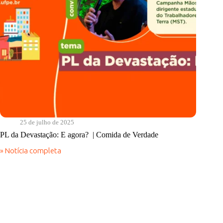
25 de julho de 2025
PL da Devastação: E agora? | Comida de Verdade
» Notícia completa
PL
da
Devastação:
E
agora?
|
Comida
de
Verdade