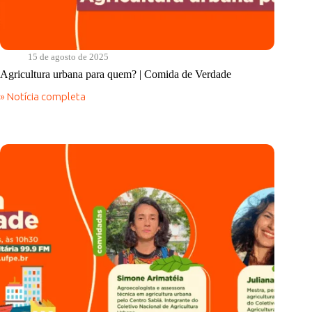
15 de agosto de 2025
Agricultura urbana para quem? | Comida de Verdade
» Notícia completa
Agricultura
urbana
para
quem?
|
Comida
de
Verdade