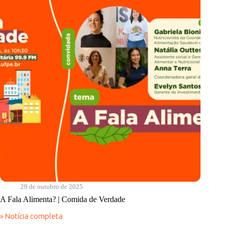
de
Agricultura
Urbana?
|
Comida
de
Verdade
29 de outubro de 2025
A Fala Alimenta? | Comida de Verdade
» Notícia completa
A