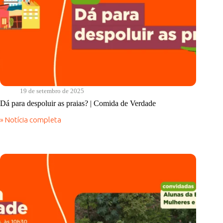
19 de setembro de 2025
Dá para despoluir as praias? | Comida de Verdade
» Notícia completa
Dá
para
despoluir
as
praias?
|
Comida
de
Verdade