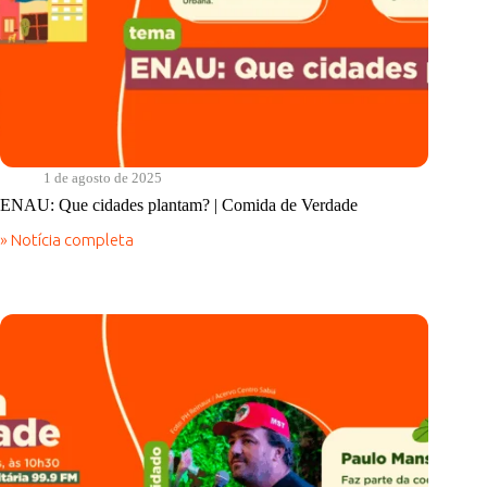
1 de agosto de 2025
ENAU: Que cidades plantam? | Comida de Verdade
» Notícia completa
ENAU:
Que
cidades
plantam?
|
Comida
de
Verdade