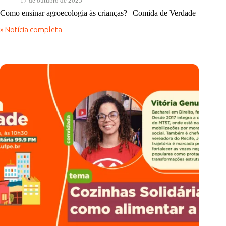
17 de outubro de 2025
Como ensinar agroecologia às crianças? | Comida de Verdade
» Notícia completa
Como
ensinar
agroecologia
às
crianças?
|
Comida
de
Verdade