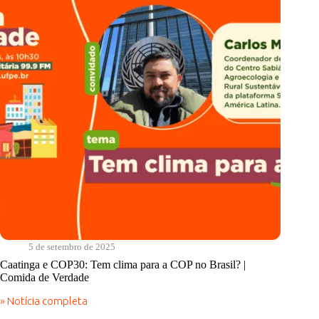
Comida
de
Verdade
5 de setembro de 2025
Caatinga e COP30: Tem clima para a COP no Brasil? |
Comida de Verdade
» Notícia completa
Caatinga
e