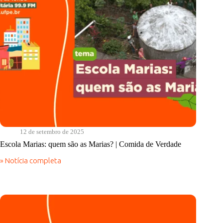
12 de setembro de 2025
Escola Marias: quem são as Marias? | Comida de Verdade
» Notícia completa
Escola
Marias:
quem
são
as
Marias?
|