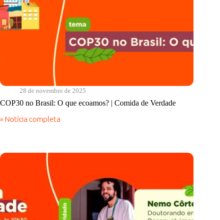
28 de novembro de 2025
COP30 no Brasil: O que ecoamos? | Comida de Verdade
» Notícia completa
COP30
no
Brasil:
O
que
ecoamos?
|
Comida
de
Verdade