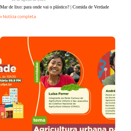
Mar de lixo: para onde vai o plástico? | Comida de Verdade
» Notícia completa
Mar
de
lixo:
para
onde
vai
o
plástico?
|
Comida
de
Verdade