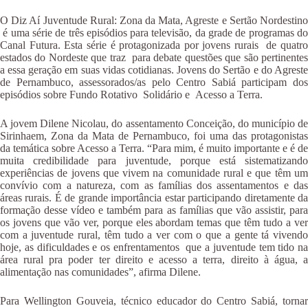
O Diz Aí Juventude Rural: Zona da Mata, Agreste e Sertão Nordestino
é uma série de três episódios para televisão, da grade de programas do
Canal Futura. Esta série é protagonizada por jovens rurais de quatro
estados do Nordeste que traz para debate questões que são pertinentes
a essa geração em suas vidas cotidianas. Jovens do Sertão e do Agreste
de Pernambuco, assessorados/as pelo Centro Sabiá participam dos
episódios sobre Fundo Rotativo Solidário e Acesso a Terra.
A jovem Dilene Nicolau, do assentamento Conceição, do município de
Sirinhaem, Zona da Mata de Pernambuco, foi uma das protagonistas
da temática sobre Acesso a Terra. “Para mim, é muito importante e é de
muita credibilidade para juventude, porque está sistematizando
experiências de jovens que vivem na comunidade rural e que têm um
convívio com a natureza, com as famílias dos assentamentos e das
áreas rurais. É de grande importância estar participando diretamente da
formação desse vídeo e também para as famílias que vão assistir, para
os jovens que vão ver, porque eles abordam temas que têm tudo a ver
com a juventude rural, têm tudo a ver com o que a gente tá vivendo
hoje, as dificuldades e os enfrentamentos que a juventude tem tido na
área rural pra poder ter direito e acesso a terra, direito à água, a
alimentação nas comunidades”, afirma Dilene.
Para Wellington Gouveia, técnico educador do Centro Sabiá, tornar