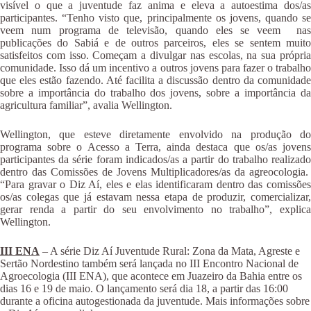
visível o que a juventude faz anima e eleva a autoestima dos/as
participantes. “Tenho visto que, principalmente os jovens, quando se
veem num programa de televisão, quando eles se veem nas
publicações do Sabiá e de outros parceiros, eles se sentem muito
satisfeitos com isso. Começam a divulgar nas escolas, na sua própria
comunidade. Isso dá um incentivo a outros jovens para fazer o trabalho
que eles estão fazendo. Até facilita a discussão dentro da comunidade
sobre a importância do trabalho dos jovens, sobre a importância da
agricultura familiar”, avalia Wellington.
Wellington, que esteve diretamente envolvido na produção do
programa sobre o Acesso a Terra, ainda destaca que os/as jovens
participantes da série foram indicados/as a partir do trabalho realizado
dentro das Comissões de Jovens Multiplicadores/as da agreocologia.
“Para gravar o Diz Aí, eles e elas identificaram dentro das comissões
os/as colegas que já estavam nessa etapa de produzir, comercializar,
gerar renda a partir do seu envolvimento no trabalho”, explica
Wellington.
III ENA
– A série Diz Aí Juventude Rural: Zona da Mata, Agreste e
Sertão Nordestino também será lançada no III Encontro Nacional de
Agroecologia (III ENA), que acontece em Juazeiro da Bahia entre os
dias 16 e 19 de maio. O lançamento será dia 18, a partir das 16:00
durante a oficina autogestionada da juventude. Mais informações sobre