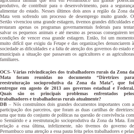
agricultura familiar que tem em Pernambuco um grande potencial
produtivo, de contribuir para o desenvolvimento, para a segurança
alimentar do estado. Nesses últimos dois anos a região da Zona da
Mata vem sofrendo um processo de desemprego muito grande. O
Sertão vivenciou uma grande estiagem, tivemos grandes dificuldades e
restaram apenas os programas governamentais federais para tentar
salvar os pequenos animais e até mesmo as pessoas conseguirem ter
condições de vencer essa grande estiagem. Então, foi um momento
muito difícil que exigiu da Fetape e das organizações denunciarem à
sociedade as dificuldades e a falta de atenção dos governos do estado e
municipais a situação que passavam os agricultores e as agricultoras
familiares.
OCS- Várias reivindicações dos trabalhadores rurais da Zona da
Mata foram reunidas no documento “Diretrizes para
reestruturação socioprodutiva da Zona da Mata”, que foi
entregue em agosto de 2013 aos governos estadual e Federal.
Quais são os principais problemas enfrentados pelos
trabalhadores e trabalhadoras rurais atualmente?
DB
– Nós construímos dois grandes documentos importantes com a
participação dos parceiros, que foram as duas cartilhas de diretrizes:
uma que trata do conjunto de políticas na questão de convivência com
o Semiárido e a reestruturação socioprodutiva da Zona da Mata. Em
relação a essa última, infelizmente, não tivemos do governo de
Pernambuco uma atenção a essa pauta feita pelos trabalhadores e pelas