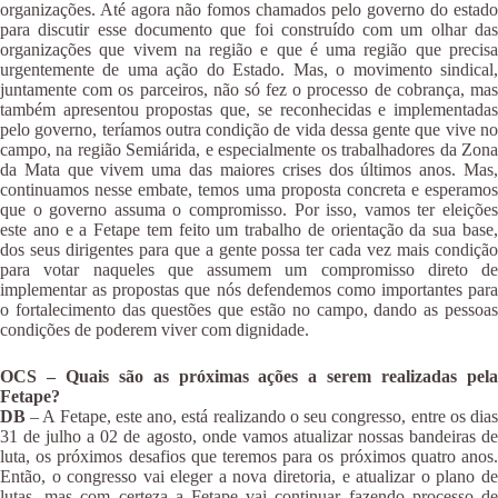
organizações. Até agora não fomos chamados pelo governo do estado
para discutir esse documento que foi construído com um olhar das
organizações que vivem na região e que é uma região que precisa
urgentemente de uma ação do Estado. Mas, o movimento sindical,
juntamente com os parceiros, não só fez o processo de cobrança, mas
também apresentou propostas que, se reconhecidas e implementadas
pelo governo, teríamos outra condição de vida dessa gente que vive no
campo, na região Semiárida, e especialmente os trabalhadores da Zona
da Mata que vivem uma das maiores crises dos últimos anos. Mas,
continuamos nesse embate, temos uma proposta concreta e esperamos
que o governo assuma o compromisso. Por isso, vamos ter eleições
este ano e a Fetape tem feito um trabalho de orientação da sua base,
dos seus dirigentes para que a gente possa ter cada vez mais condição
para votar naqueles que assumem um compromisso direto de
implementar as propostas que nós defendemos como importantes para
o fortalecimento das questões que estão no campo, dando as pessoas
condições de poderem viver com dignidade.
OCS – Quais são as próximas ações a serem realizadas pela
Fetape?
DB
– A Fetape, este ano, está realizando o seu congresso, entre os dias
31 de julho a 02 de agosto, onde vamos atualizar nossas bandeiras de
luta, os próximos desafios que teremos para os próximos quatro anos.
Então, o congresso vai eleger a nova diretoria, e atualizar o plano de
lutas, mas com certeza a Fetape vai continuar fazendo processo de