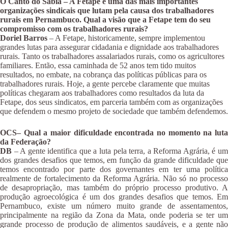
O Canto do Sabiá – A Fetape é uma das mais importantes
organizações sindicais que lutam pela causa dos trabalhadores
rurais em Pernambuco. Qual a visão que a Fetape tem do seu
compromisso com os trabalhadores rurais?
Doriel Barros
– A Fetape, historicamente, sempre implementou
grandes lutas para assegurar cidadania e dignidade aos trabalhadores
rurais. Tanto os trabalhadores assalariados rurais, como os agricultores
familiares. Então, essa caminhada de 52 anos tem tido muitos
resultados, no embate, na cobrança das políticas públicas para os
trabalhadores rurais. Hoje, a gente percebe claramente que muitas
políticas chegaram aos trabalhadores como resultados da luta da
Fetape, dos seus sindicatos, em parceria também com as organizações
que defendem o mesmo projeto de sociedade que também defendemos.
OCS– Qual a maior dificuldade encontrada no momento na luta
da Federação?
DB
– A gente identifica que a luta pela terra, a Reforma Agrária, é um
dos grandes desafios que temos, em função da grande dificuldade que
temos encontrado por parte dos governantes em ter uma política
realmente de fortalecimento da Reforma Agrária. Não só no processo
de desapropriação, mas também do próprio processo produtivo. A
produção agroecológica é um dos grandes desafios que temos. Em
Pernambuco, existe um número muito grande de assentamentos,
principalmente na região da Zona da Mata, onde poderia se ter um
grande processo de produção de alimentos saudáveis, e a gente não