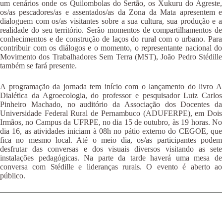
um cenários onde os Quilombolas do Sertão, os Xukuru do Agreste,
os/as pescadores/as e assentados/as da Zona da Mata apresentem e
dialoguem com os/as visitantes sobre a sua cultura, sua produção e a
realidade do seu território. Serão momentos de compartilhamentos de
conhecimentos e de construção de laços do rural com o urbano. Para
contribuir com os diálogos e o momento, o representante nacional do
Movimento dos Trabalhadores Sem Terra (MST), João Pedro Stédille
também se fará presente.
A programação da jornada tem início com o lançamento do livro A
Dialética da Agroecologia, do professor e pesquisador Luiz Carlos
Pinheiro Machado, no auditório da Associação dos Docentes da
Universidade Federal Rural de Pernambuco (ADUFERPE), em Dois
Irmãos, no Campus da UFRPE, no dia 15 de outubro, às 19 horas. No
dia 16, as atividades iniciam à 08h no pátio externo do CEGOE, que
fica no mesmo local. Até o meio dia, os/as participantes podem
desfrutar das conversas e dos visuais diversos visitando as sete
instalações pedagógicas. Na parte da tarde haverá uma mesa de
conversa com Stédille e lideranças rurais. O evento é aberto ao
público.