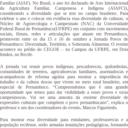
Familiar (AIAF). No Brasil, o ano foi declarado de Ano Internacional
da Agricultura Familiar, Camponesa e Indígena (AIAFCI),
considerando a diversidade que se tem no campo brasileiro. Para
celebrar o ano e colocar em evidência essa diversidade de culturas, o
Núcleo de Agroecologia e Campesinato (NAC) da Universidade
Federal Rural de Pernambuco(UFRPE) em conjunto com movimentos
sociais, fóruns, redes e articulações que atuam em Pernambuco,
promovem entre os dia 15 e 16 de outubro a Jornada Povos de
Pernambuco: Diversidade, Território, e Soberania Alimentar. O evento
acontece no prédio do CEGOE – no Campus da UFRPE, em Dois
Irmãos, no Recife.
A jornada vai reunir povos indígenas, pescadores/as, quilombolas,
comunidades de terreiros, agricultores/as familiares, assentados/as e
acampados/as de reforma agrária para mostrar a importância do
trabalho e da cultura dos/as que vivem no meio rural brasileiro, em
especial de Pernambuco. “Compreendemos que é uma grande
oportunidade que temos para dar visibilidade a esses povos e os/as
campesinos/as. Vai ser uma amostra da enorme diversidade de
expressões culturais que compõem o povo pernambucano”, explica o
professor e um dos coordenadores do evento, Marcos Figueiredo.
Para mostrar essa diversidade para estudantes, professores/as e a
população recifense, serão armadas instalações pedagógicas, formando