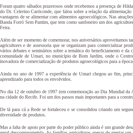
Foram quatro sábados prazerosos onde recebemos a presença de Hilda G
do Dr. Celerino Carriconde, que falou sobre a relação da alimentaçã
vantagens de se alimentar com alimentos agroecológicos. Nas atrações
Banda Forró Sem Pantim, que tem como sanfoneiro um dos agricultores
Feira.
Além de ser momento de comemorar, nos aniversários aproveitamos tamb
agricultores e de assessoria que se organizam para comercializar pr
vários debates e seminários sobre a temática do beneficiamento e da c
comunidade de Umari, no município de Bom Jardim, onde o Centro Sab
inovadora de comercialização de produtos agroecológicos para a época
Ainda no ano de 1997 a experiência de Umari chegou ao fim, princi
aprendizado para todos os envolvidos.
No dia 12 de outubro de 1997 (em comemoração ao Dia Mundial da Ali
na cidade do Recife. Foi um dos passos mais importantes para a const
De lá para cá a Rede se fortaleceu e se consolidou criando um segu
diversidade de produtos.
Mas a falta de apoio por parte do poder público ainda é um grande desa
geral descomprometida. As famílias agricultoras apesar de prestar um 