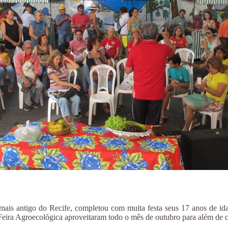
is antigo do Recife, completou com muita festa seus 17 anos de idad
Feira Agroecológica aproveitaram todo o mês de outubro para além de ce