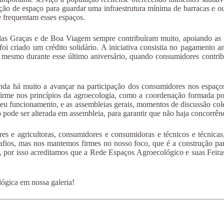
ção de espaço para guardar uma infraestrutura mínima de barracas e ou
e frequentam esses espaços.
das Graças e de Boa Viagem sempre contribuíram muito, apoiando as f
foi criado um crédito solidário. A iniciativa consistia no pagamento 
smo durante esse último aniversário, quando consumidores contribuír
inda há muito a avançar na participação dos consumidores nos espaç
 firme nos princípios da agroecologia, como a coordenação formada por
 seu funcionamento, e as assembleias gerais, momentos de discussão cole
ode ser alterada em assembleia, para garantir que não haja concorrência
ores e agricultoras, consumidores e consumidoras e técnicos e técnic
afios, mas nos mantemos firmes no nosso foco, que é a construção par
s, por isso acreditamos que a Rede Espaços Agroecológico e suas Feira
lógica em nossa galeria!