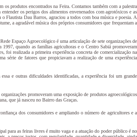
 com os produtos encontrados na Feira. Contamos também com a palestra
a entender os perigos dos alimentos envenenados com agrotóxicos e as
m o Flautista Dau Barros, agraciou a todos com boa música e poesia. A
stume, a agradável música dos próprios consumidores que frequentam a
 Rede Espaço Agroecológico é uma articulação de sete organizações de
 a 1997, quando as famílias agricultoras e o Centro Sabiá promoveram
, foi realizada a primeira experiência concreta de comercialização na
ma série de fatores que propiciavam a realização de uma experiência
a e outras dificuldades identificadas, a experiência foi um grande
s organizações promoveram uma exposição de produtos agroecológicos
ana, que já nasceu no Bairro das Graças.
onfiança dos consumidores e ampliando o número de agricultores e a
al para as feiras livres é muito vaga e a atuação do poder público é no
is, a preços justos, com regularidade, quantidade e diversidade, ainda