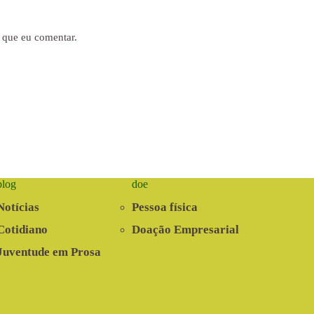
 que eu comentar.
blog
doe
Notícias
Pessoa física
Cotidiano
Doação Empresarial
Juventude em Prosa