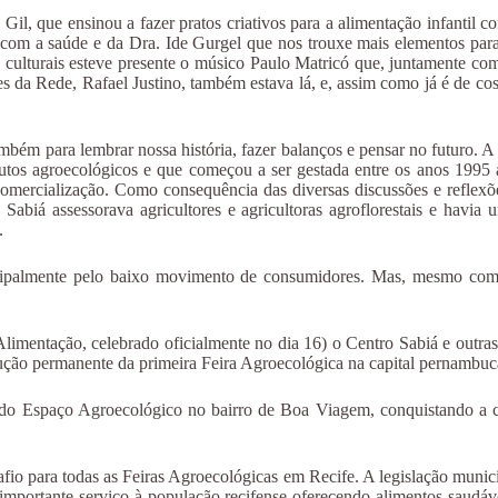
il, que ensinou a fazer pratos criativos para a alimentação infantil
o com a saúde e da Dra. Ide Gurgel que nos trouxe mais elementos par
 culturais esteve presente o músico Paulo Matricó que, juntamente co
 da Rede, Rafael Justino, também estava lá, e, assim como já é de co
ém para lembrar nossa história, fazer balanços e pensar no futuro. A
odutos agroecológicos e que começou a ser gestada entre os anos 1995
omercialização. Como consequência das diversas discussões e reflexões
iá assessorava agricultores e agricultoras agroflorestais e havia u
.
palmente pelo baixo movimento de consumidores. Mas, mesmo com ess
mentação, celebrado oficialmente no dia 16) o Centro Sabiá e outra
rução permanente da primeira Feira Agroecológica na capital pernambuc
ndo Espaço Agroecológico no bairro de Boa Viagem, conquistando a c
fio para todas as Feiras Agroecológicas em Recife. A legislação municip
importante serviço à população recifense oferecendo alimentos saudáve