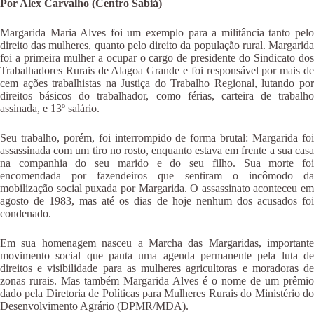
Por Alex Carvalho (Centro Sabiá)
Margarida Maria Alves foi um exemplo para a militância tanto pelo
direito das mulheres, quanto pelo direito da população rural. Margarida
foi a primeira mulher a ocupar o cargo de presidente do Sindicato dos
Trabalhadores Rurais de Alagoa Grande e foi responsável por mais de
cem ações trabalhistas na Justiça do Trabalho Regional, lutando por
direitos básicos do trabalhador, como férias, carteira de trabalho
assinada, e 13º salário.
Seu trabalho, porém, foi interrompido de forma brutal: Margarida foi
assassinada com um tiro no rosto, enquanto estava em frente a sua casa
na companhia do seu marido e do seu filho. Sua morte foi
encomendada por fazendeiros que sentiram o incômodo da
mobilização social puxada por Margarida. O assassinato aconteceu em
agosto de 1983, mas até os dias de hoje nenhum dos acusados foi
condenado.
Em sua homenagem nasceu a Marcha das Margaridas, importante
movimento social que pauta uma agenda permanente pela luta de
direitos e visibilidade para as mulheres agricultoras e moradoras de
zonas rurais. Mas também Margarida Alves é o nome de um prêmio
dado pela Diretoria de Políticas para Mulheres Rurais do Ministério do
Desenvolvimento Agrário (DPMR/MDA).