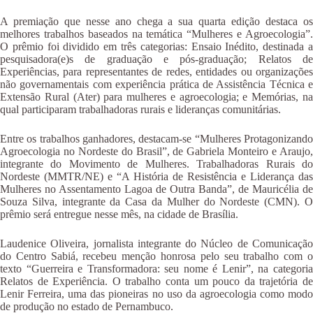
A premiação que nesse ano chega a sua quarta edição destaca os
melhores trabalhos baseados na temática “Mulheres e Agroecologia”.
O prêmio foi dividido em três categorias: Ensaio Inédito, destinada a
pesquisadora(e)s de graduação e pós-graduação; Relatos de
Experiências, para representantes de redes, entidades ou organizações
não governamentais com experiência prática de Assistência Técnica e
Extensão Rural (Ater) para mulheres e agroecologia; e Memórias, na
qual participaram trabalhadoras rurais e lideranças comunitárias.
Entre os trabalhos ganhadores, destacam-se “Mulheres Protagonizando
Agroecologia no Nordeste do Brasil”, de Gabriela Monteiro e Araujo,
integrante do Movimento de Mulheres. Trabalhadoras Rurais do
Nordeste (MMTR/NE) e “A História de Resistência e Liderança das
Mulheres no Assentamento Lagoa de Outra Banda”, de Mauricélia de
Souza Silva, integrante da Casa da Mulher do Nordeste (CMN). O
prêmio será entregue nesse mês, na cidade de Brasília.
Laudenice Oliveira, jornalista integrante do Núcleo de Comunicação
do Centro Sabiá, recebeu menção honrosa pelo seu trabalho com o
texto “Guerreira e Transformadora: seu nome é Lenir”, na categoria
Relatos de Experiência. O trabalho conta um pouco da trajetória de
Lenir Ferreira, uma das pioneiras no uso da agroecologia como modo
de produção no estado de Pernambuco.