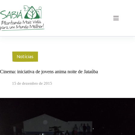
Pular
para
o
conteúdo
Notícias
Cinema: iniciativa de jovens anima noite de Jataúba
15 de dezembro de 2015