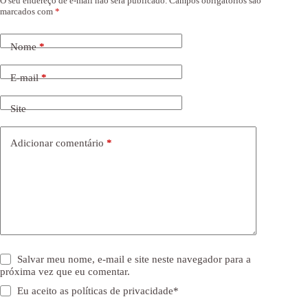
O seu endereço de e-mail não será publicado.
Campos obrigatórios são
marcados com
*
Nome
*
E-mail
*
Site
Adicionar comentário
*
Salvar meu nome, e-mail e site neste navegador para a
próxima vez que eu comentar.
Eu aceito as
políticas de privacidade
*