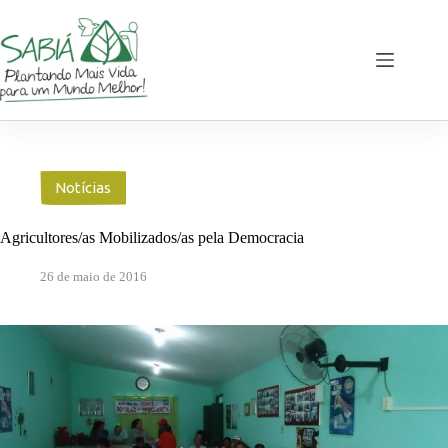
Pular
para
o
conteúdo
Notícias
Agricultores/as Mobilizados/as pela Democracia
26 de maio de 2016