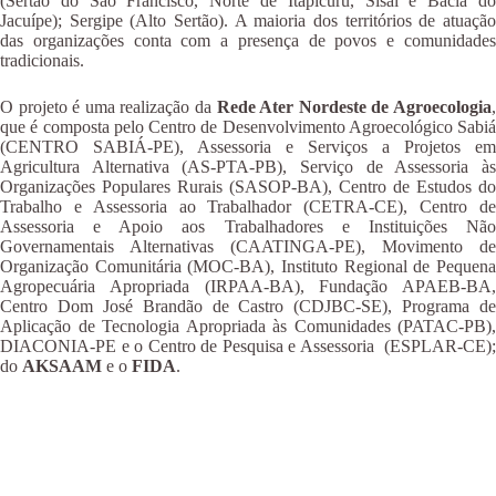
(Sertão do São Francisco, Norte de Itapicuru, Sisal e Bacia do
Jacuípe); Sergipe (Alto Sertão). A maioria dos territórios de atuação
das organizações conta com a presença de povos e comunidades
tradicionais.
O projeto é uma realização da
Rede Ater Nordeste de Agroecologia
que é composta pelo Centro de Desenvolvimento Agroecológico Sabiá
(CENTRO SABIÁ-PE), Assessoria e Serviços a Projetos em
Agricultura Alternativa (AS-PTA-PB), Serviço de Assessoria às
Organizações Populares Rurais (SASOP-BA), Centro de Estudos do
Trabalho e Assessoria ao Trabalhador (CETRA-CE), Centro de
Assessoria e Apoio aos Trabalhadores e Instituições Não
Governamentais Alternativas (CAATINGA-PE), Movimento de
Organização Comunitária (MOC-BA), Instituto Regional de Pequena
Agropecuária Apropriada (IRPAA-BA), Fundação APAEB-BA,
Centro Dom José Brandão de Castro (CDJBC-SE), Programa de
Aplicação de Tecnologia Apropriada às Comunidades (PATAC-PB),
DIACONIA-PE e o Centro de Pesquisa e Assessoria (ESPLAR-CE);
do
AKSAAM
e o
FIDA
.