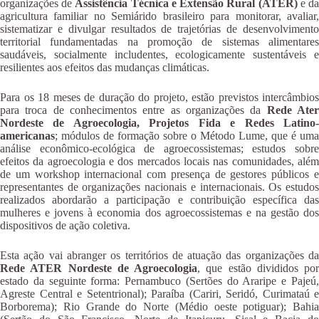
organizações de
Assistência Técnica e Extensão Rural (ATER)
e d
agricultura familiar no Semiárido brasileiro para monitorar, avaliar,
sistematizar e divulgar resultados de trajetórias de desenvolvimento
territorial fundamentadas na promoção de sistemas alimentares
saudáveis, socialmente includentes, ecologicamente sustentáveis e
resilientes aos efeitos das mudanças climáticas.
Para os 18 meses de duração do projeto, estão previstos intercâmbios
para troca de conhecimentos entre as organizações da
Rede Ate
Nordeste de Agroecologia, Projetos Fida e Redes Latino-
americanas
; módulos de formação sobre o Método Lume, que é uma
análise econômico-ecológica de agroecossistemas; estudos sobre
efeitos da agroecologia e dos mercados locais nas comunidades, além
de um workshop internacional com presença de gestores públicos e
representantes de organizações nacionais e internacionais. Os estudos
realizados abordarão a participação e contribuição específica das
mulheres e jovens à economia dos agroecossistemas e na gestão dos
dispositivos de ação coletiva.
Esta ação vai abranger os territórios de atuação das organizações da
Rede ATER Nordeste de Agroecologia
, que estão divididos por
estado da seguinte forma: Pernambuco (Sertões do Araripe e Pajeú,
Agreste Central e Setentrional); Paraíba (Cariri, Seridó, Curimataú e
Borborema); Rio Grande do Norte (Médio oeste potiguar); Bahia