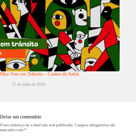
Meu Voto em Trânsito – Cantos do Sabiá
27 de julho de 2026
Deixe um comentário
O seu endereço de e-mail não será publicado.
Campos obrigatórios são
marcados com
*