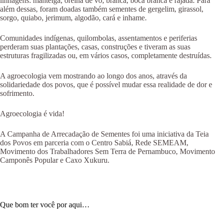
linhagens: manteiga, orelha de vó, branca, boca branca e rajada. Para
além dessas, foram doadas também sementes de gergelim, girassol,
sorgo, quiabo, jerimum, algodão, cará e inhame.
Comunidades indígenas, quilombolas, assentamentos e periferias
perderam suas plantações, casas, construções e tiveram as suas
estruturas fragilizadas ou, em vários casos, completamente destruídas.
A agroecologia vem mostrando ao longo dos anos, através da
solidariedade dos povos, que é possível mudar essa realidade de dor e
sofrimento.
Agroecologia é vida!
A Campanha de Arrecadação de Sementes foi uma iniciativa da Teia
dos Povos em parceria com o Centro Sabiá, Rede SEMEAM,
Movimento dos Trabalhadores Sem Terra de Pernambuco, Movimento
Camponês Popular e Caxo Xukuru.
Que bom ter você por aqui…