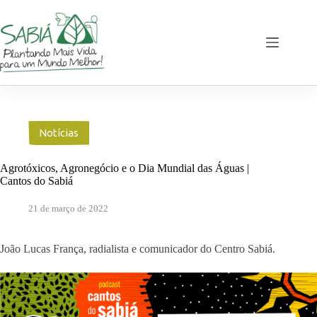
Pular
para
o
conteúdo
Notícias
Agrotóxicos, Agronegócio e o Dia Mundial das Águas |
Cantos do Sabiá
21 de março de 2022
João Lucas França, radialista e comunicador do Centro Sabiá.