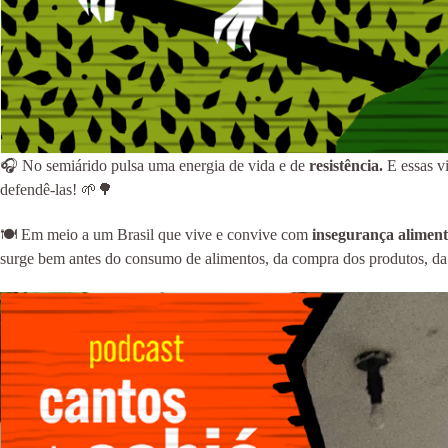
🎧 No semiárido pulsa uma energia de vida e de
resistência.
E essas v
defendê-las! 🌱🌳
🍽 Em meio a um Brasil que vive e convive com
insegurança alimenta
surge bem antes do consumo de alimentos, da compra dos produtos, da