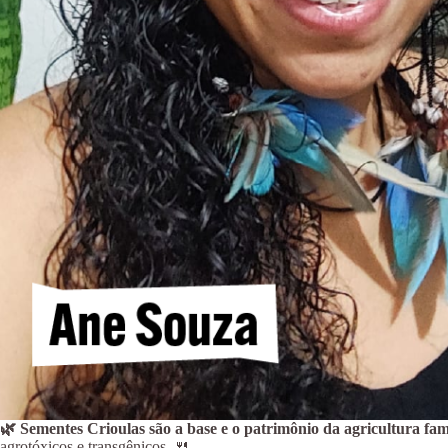
🌿 Sementes Crioulas são a base e o patrimônio da agricultura fam
agrotóxicos e transgênicos. 🍴