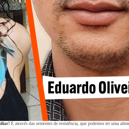
iliar!
É através das sementes de resistência, que podemos ter uma alime