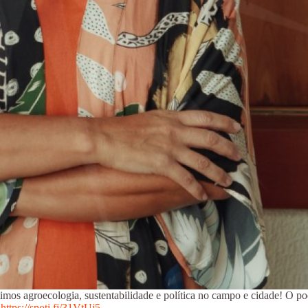
os agroecologia, sustentabilidade e política no campo e cidade! O pod
.
https://spoti.fi/31VtUj5