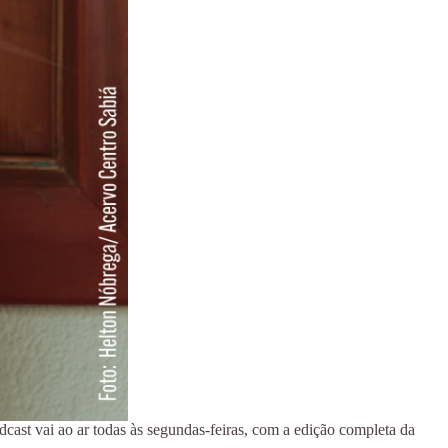
cast vai ao ar todas às segundas-feiras, com a edição completa da