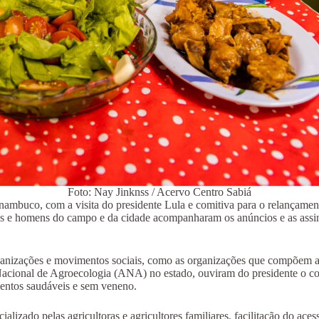
Foto: Nay Jinknss / Acervo Centro Sabiá
Pernambuco, com a visita do presidente Lula e comitiva para o relança
s e homens do campo e da cidade acompanharam os anúncios e as assinat
e organizações e movimentos sociais, como as organizações que compõ
cional de Agroecologia (ANA) no estado, ouviram do presidente o co
imentos saudáveis e sem veneno.
izado pelas agricultoras e agricultores familiares, facilitação do ace