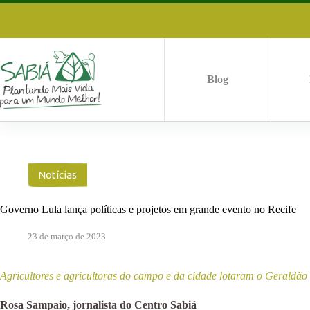
Pular
para
o
conteúdo
Blog
Notícias
Governo Lula lança políticas e projetos em grande evento no Recife
23 de março de 2023
Agricultores e agricultoras do campo e da cidade lotaram o Geraldão e
Rosa Sampaio, jornalista do Centro Sabiá