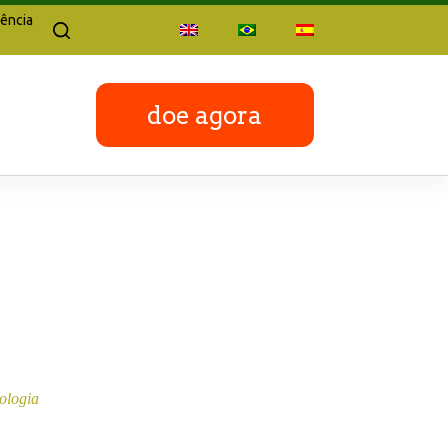
ência
doe agora
cologia