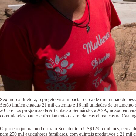
Segundo a diretora, o projeto visa impactar cerca de um milhão de pes
Serão implementadas 21 mil cisternas e 16 mil unidades de tratamento e
2015 e nos programas da Articulação Semiárido, a ASA, nossa parceira.
comunidades para o enfrentamento das mudanças climáticas na Caating
O projeto que irá ainda para o Senado, tem US$129,5 milhões, cerca de
para 250 mil agricultores familiares, com quintais produtivos e 21 mi