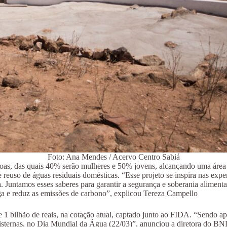
Foto: Ana Mendes / Acervo Centro Sabiá
soas, das quais 40% serão mulheres e 50% jovens, alcançando uma área 
 reuso de águas residuais domésticas. “Esse projeto se inspira nas expe
 Juntamos esses saberes para garantir a segurança e soberania alimenta
a e reduz as emissões de carbono”, explicou Tereza Campello
 1 bilhão de reais, na cotação atual, captado junto ao FIDA. “Sendo ap
l cisternas, no Dia Mundial da Água (22/03)”, anunciou a diretora do B