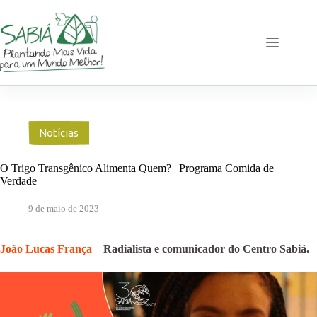
Pular
para
o
conteúdo
Notícias
O Trigo Transgênico Alimenta Quem? | Programa Comida de
Verdade
9 de maio de 2023
João Lucas França
–
Radialista e comunicador do Centro Sabiá.