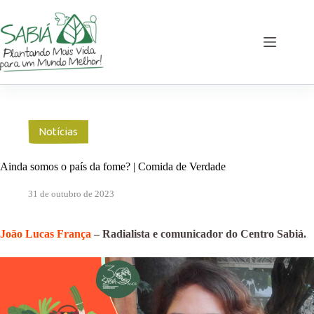
Pular
para
o
conteúdo
Notícias
Ainda somos o país da fome? | Comida de Verdade
31 de outubro de 2023
João Lucas França
– Radialista e comunicador do Centro Sabiá.