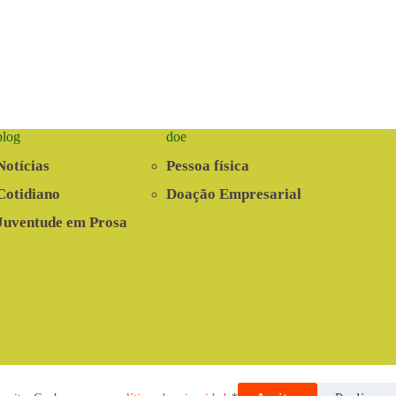
blog
doe
Notícias
Pessoa física
Cotidiano
Doação Empresarial
Juventude em Prosa
nvolvido pela Cooperativa EITA