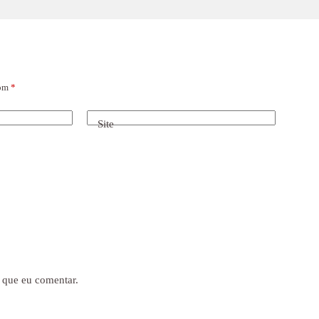
com
*
Site
 que eu comentar.