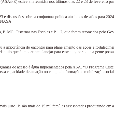
A/PE) estiveram reunidas nos últimos dias 22 e 23 de fevereiro para a
3 e discussões sobre a conjuntura política atual e os desafios para 202
CONASA.
as, P1MC, Cisternas nas Escolas e P1+2, que foram retomados pelo Gov
u a importância do encontro para planejamento das ações e fortaleci
quilo que é importante planejar para esse ano, para que a gente poss
rogramas de acesso à água implementados pela ASA. “O Programa Cistern
nossa capacidade de atuação no campo da formação e mobilização social
is justo. Já são mais de 15 mil famílias assessoradas produzindo em a