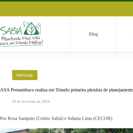
Pular
para
o
conteúdo
Blog
Notícias
ASA Pernambuco realiza em Triunfo primeira plenária de planejament
28 de fevereiro de 2024
Por Rosa Sampaio (Centro Sabiá) e Juliana Lima (CECOR)