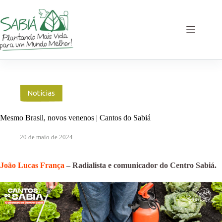
Pular
para
o
conteúdo
Notícias
Mesmo Brasil, novos venenos | Cantos do Sabiá
20 de maio de 2024
João Lucas França
– Radialista e comunicador do Centro Sabiá.