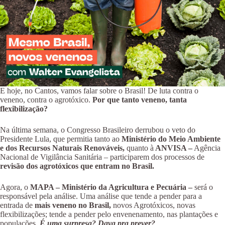
E hoje, no Cantos, vamos falar sobre o Brasil! De luta contra o
veneno, contra o agrotóxico.
Por que tanto veneno, tanta
flexibilização?
Na última semana, o Congresso Brasileiro derrubou o veto do
Presidente Lula, que permitia tanto ao
Ministério do Meio Ambiente
e dos Recursos Naturais Renováveis,
quanto à
ANVISA –
Agência
Nacional de Vigilância Sanitária – participarem dos processos de
revisão dos agrotóxicos que entram no Brasil.
Agora, o
MAPA – Ministério da Agricultura e Pecuária –
será o
responsável pela análise. Uma análise que tende a pender para a
entrada de
mais veneno no Brasil,
novos Agrotóxicos, novas
flexibilizações; tende a pender pelo envenenamento, nas plantações e
populações.
É uma surpresa? Dava pra prever?