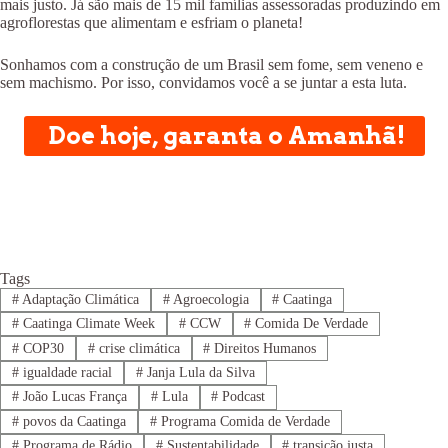
mais justo. Já são mais de 15 mil famílias assessoradas produzindo em
agroflorestas que alimentam e esfriam o planeta!
Sonhamos com a construção de um Brasil sem fome, sem veneno e
sem machismo. Por isso, convidamos você a se juntar a esta luta.
Doe hoje, garanta o Amanhã!
Tags
#
Adaptação Climática
#
Agroecologia
#
Caatinga
#
Caatinga Climate Week
#
CCW
#
Comida De Verdade
#
COP30
#
crise climática
#
Direitos Humanos
#
igualdade racial
#
Janja Lula da Silva
#
João Lucas França
#
Lula
#
Podcast
#
povos da Caatinga
#
Programa Comida de Verdade
#
Programa de Rádio
#
Sustentabilidade
#
transição justa