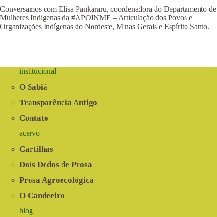
Conversamos com Elisa Pankararu, coordenadora do Departamento de
Mulheres Indígenas da #APOINME – Articulação dos Povos e
Organizações Indígenas do Nordeste, Minas Gerais e Espírito Santo.
institucional
O Sabiá
Transparência Antigo
Contato
acervo
Cartilhas
Dois Dedos de Prosa
Prosa Agroecológica
O Candeeiro
blog