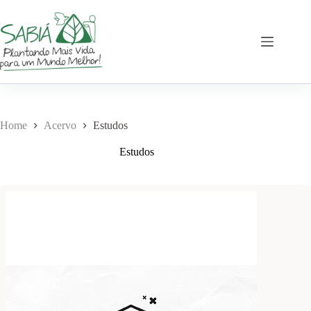
Pular
para
o
conteúdo
Home
Acervo
Estudos
Estudos