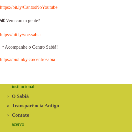
⁠⁠⁠⁠https://bit.ly/CantosNoYoutube⁠⁠⁠⁠
🕊 Vem com a gente?
⁠⁠⁠⁠https://bit.ly/voe-sabia⁠⁠⁠⁠
📌Acompanhe o Centro Sabiá!
⁠⁠⁠⁠https://biolinky.co/centrosabia⁠⁠⁠⁠
institucional
O Sabiá
Transparência Antigo
Contato
acervo