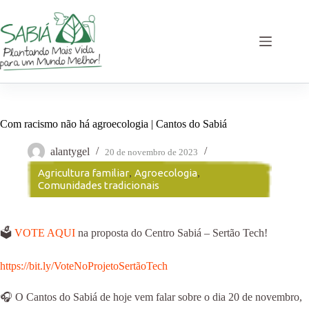
Pular
para
o
conteúdo
Com racismo não há agroecologia | Cantos do Sabiá
alantygel
20 de novembro de 2023
Agricultura familiar
,
Agroecologia
,
Comunidades tradicionais
🗳️
VOTE AQUI
na proposta do Centro Sabiá – Sertão Tech!
https://bit.ly/VoteNoProjetoSertãoTech
🎧 O Cantos do Sabiá de hoje vem falar sobre o dia 20 de novembro,