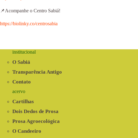
📌Acompanhe o Centro Sabiá!
https://biolinky.co/centrosabia⁠⁠⁠⁠⁠⁠
institucional
O Sabiá
Transparência Antigo
Contato
acervo
Cartilhas
Dois Dedos de Prosa
Prosa Agroecológica
O Candeeiro