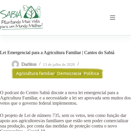
Pular
para
o
conteúdo
Lei Emergencial para a Agricultura Familiar | Cantos do Sabiá
Darliton
13 de julho de 2020
Agricultura familiar
,
Democracia
,
Política
O podcast do Centro Sabiá discute a nova lei emergencial para a
Agricultura Familiar, e a necessidade a lei ser aprovada sem muitos dos
vetos que o governo federal implementou.
O projeto de Lei de número 735, sem os vetos, tem como função dar
apoio aos agricultores/as familiares que estão sem poder comercializar
sua produção, por conta das medidas de proteção contra o novo