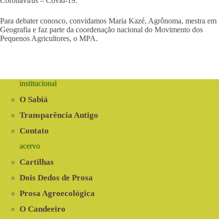
Coronavírus – Covid-19.
Para debater conosco, convidamos Maria Kazé, Agrônoma, mestra em
Geografia e faz parte da coordenação nacional do Movimento dos
Pequenos Agricultores, o MPA.
institucional
O Sabiá
Transparência Antigo
Contato
acervo
Cartilhas
Dois Dedos de Prosa
Prosa Agroecológica
O Candeeiro