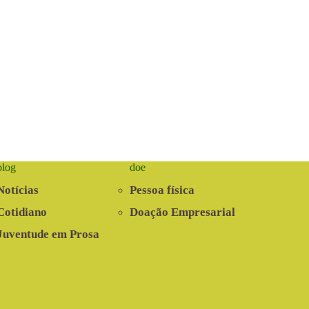
blog
doe
Notícias
Pessoa física
Cotidiano
Doação Empresarial
Juventude em Prosa