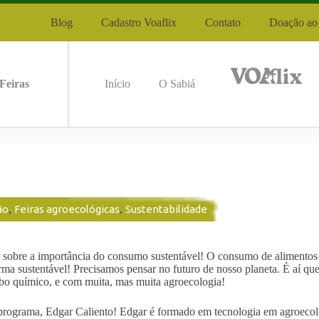
Blog
Cadastro Voaflix
Contato
Doação ao 
Feiras
Início
O Sabiá
ão
,
Feiras agroecológicas
,
Sustentabilidade
 sobre a importância do consumo sustentável! O consumo de alimentos 
rma sustentável! Precisamos pensar no futuro de nosso planeta. É aí 
ubo químico, e com muita, mas muita agroecologia!
 programa, Edgar Caliento! Edgar é formado em tecnologia em agroecolo