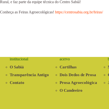
Rural, e faz parte da equipe técnica do Centro Sabiá!
Conheça as Feiras Agroecológicas!
https://centrosabia.org.br/feiras/
institucional
acervo
O Sabiá
Cartilhas
Transparência Antigo
Dois Dedos de Prosa
Contato
Prosa Agroecológica
O Candeeiro