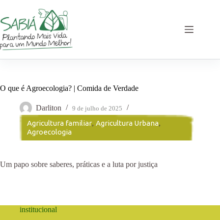
Pular
para
o
conteúdo
O que é Agroecologia? | Comida de Verdade
Darliton
9 de julho de 2025
Agricultura familiar
,
Agricultura Urbana
,
Agroecologia
Um papo sobre saberes, práticas e a luta por justiça
institucional