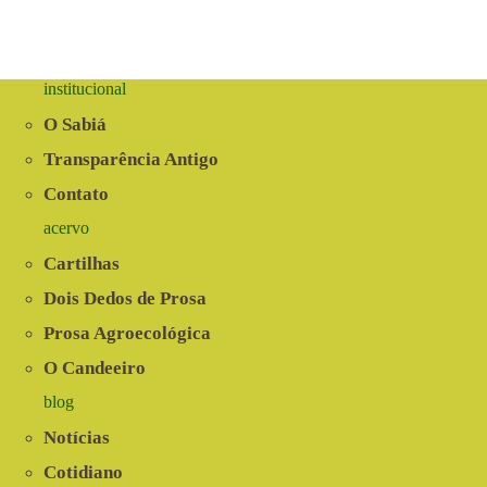
institucional
O Sabiá
Transparência Antigo
Contato
acervo
Cartilhas
Dois Dedos de Prosa
Prosa Agroecológica
O Candeeiro
blog
Notícias
Cotidiano