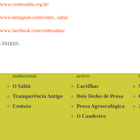
www.centrosabia.org.br/
www.instagram.com/centro_sabia/
www.facebook.com/centrosabia/
-T01E03-
institucional
acervo
O Sabiá
Cartilhas
Transparência Antigo
Dois Dedos de Prosa
Contato
Prosa Agroecológica
O Candeeiro