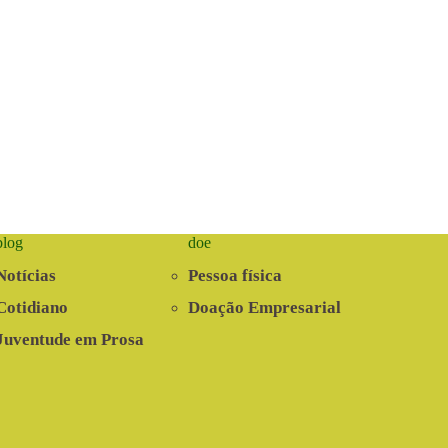
blog
doe
Notícias
Pessoa física
Cotidiano
Doação Empresarial
Juventude em Prosa