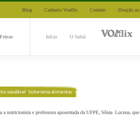
Blog
Cadastro Voaflix
Contato
Doação ao 
Feiras
Início
O Sabiá
nto saudável
,
Soberania alimentar
ricionista e professora aposentada da UFPE, Sônia Lucena, que na