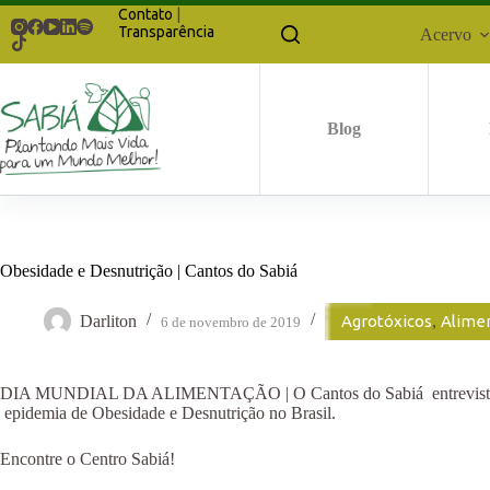
Pular
Contato
|
para
Transparência
Acervo
o
conteúdo
Blog
Obesidade e Desnutrição | Cantos do Sabiá
Darliton
Agrotóxicos
,
Alime
6 de novembro de 2019
DIA MUNDIAL DA ALIMENTAÇÃO | O Cantos do Sabiá entrevista a nut
epidemia de Obesidade e Desnutrição no Brasil.
Encontre o Centro Sabiá!