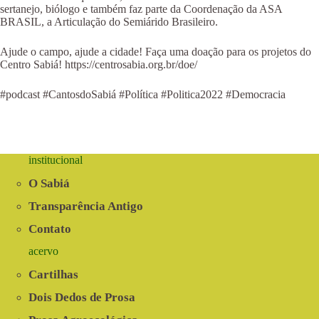
sertanejo, biólogo e também faz parte da Coordenação da ASA
BRASIL, a Articulação do Semiárido Brasileiro.
Ajude o campo, ajude a cidade! Faça uma doação para os projetos do
Centro Sabiá! https://centrosabia.org.br/doe/
#podcast #CantosdoSabiá #Política #Politica2022 #Democracia
institucional
O Sabiá
Transparência Antigo
Contato
acervo
Cartilhas
Dois Dedos de Prosa