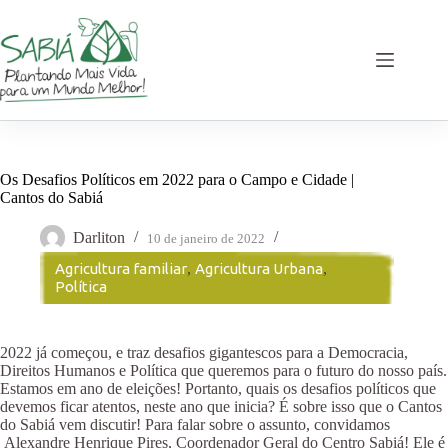
Pular
para
o
conteúdo
Os Desafios Políticos em 2022 para o Campo e Cidade |
Cantos do Sabiá
Darliton
10 de janeiro de 2022
Agricultura familiar
,
Agricultura Urbana
,
Política
2022 já começou, e traz desafios gigantescos para a Democracia,
Direitos Humanos e Política que queremos para o futuro do nosso país.
Estamos em ano de eleições! Portanto, quais os desafios políticos que
devemos ficar atentos, neste ano que inicia? É sobre isso que o Cantos
do Sabiá vem discutir! Para falar sobre o assunto, convidamos
Alexandre Henrique Pires, Coordenador Geral do Centro Sabiá! Ele é