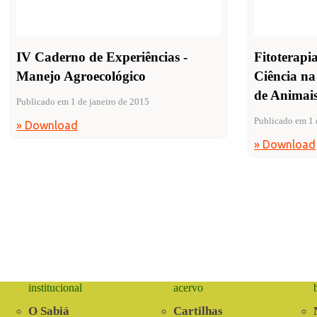
IV Caderno de Experiências -
Fitoterapi
Manejo Agroecológico
Ciência na
de Animais
Publicado em 1 de janeiro de 2015
Publicado em 1 
» Download
» Download
institucional
acervo
O Sabiá
Cartilhas