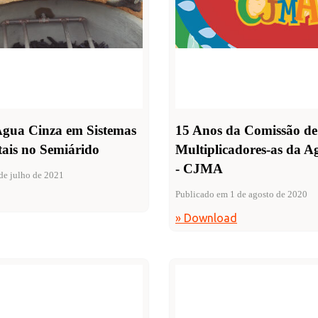
Água Cinza em Sistemas
15 Anos da Comissão de
tais no Semiárido
Multiplicadores-as da A
- CJMA
de julho de 2021
Publicado em 1 de agosto de 2020
» Download