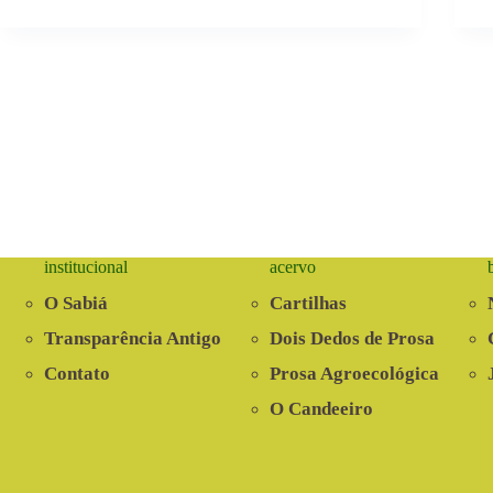
institucional
acervo
O Sabiá
Cartilhas
Transparência Antigo
Dois Dedos de Prosa
Contato
Prosa Agroecológica
O Candeeiro