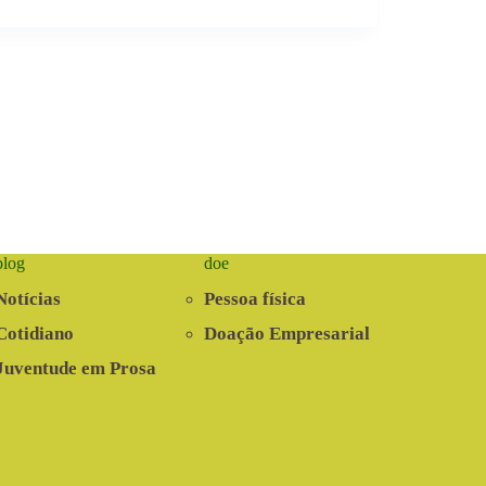
blog
doe
Notícias
Pessoa física
Cotidiano
Doação Empresarial
Juventude em Prosa