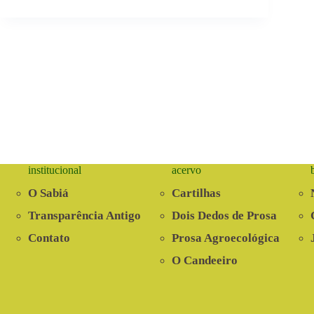
institucional
acervo
O Sabiá
Cartilhas
Transparência Antigo
Dois Dedos de Prosa
Contato
Prosa Agroecológica
O Candeeiro