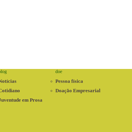
blog
doe
Notícias
Pessoa física
Cotidiano
Doação Empresarial
Juventude em Prosa