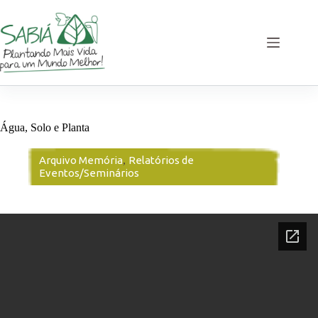
Pular
para
o
conteúdo
Água, Solo e Planta
Arquivo Memória
,
Relatórios de
Eventos/Seminários