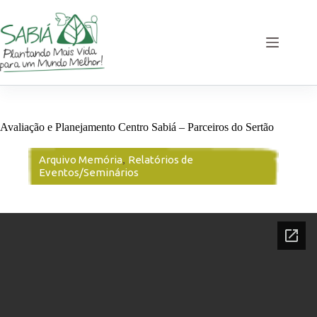
Pular
para
o
conteúdo
Avaliação e Planejamento Centro Sabiá – Parceiros do Sertão
Arquivo Memória
,
Relatórios de
Eventos/Seminários