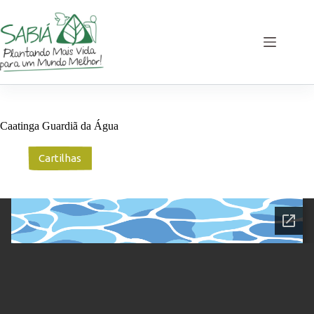
Pular
para
o
conteúdo
Caatinga Guardiã da Água
Cartilhas