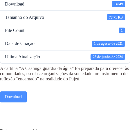
Download
14949
Tamanho do Arquivo
77.71 KB
File Count
1
Data de Criação
1 de agosto de 2021
Ultima Atualização
23 de junho de 2024
A cartilha “A Caatinga guardiã da água” foi preparada para oferecer às
comunidades, escolas e organizações da sociedade um instrumento de
reflexão “encarnado” na realidade do Pajeú.
Download