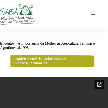
Pular
para
o
conteúdo
Encontro – A Importância da Mulher na Agricultura Familiar e
Agroflorestal.1998
Arquivo Memória
,
Relatórios de
Eventos/Seminários