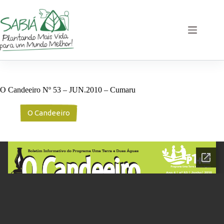
Pular
para
o
conteúdo
O Candeeiro Nº 53 – JUN.2010 – Cumaru
O Candeeiro