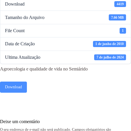
Download
4419
Tamanho do Arquivo
7.66 MB
File Count
1
Data de Criação
1 de junho de 2010
Ultima Atualização
7 de julho de 2024
Agroecologia e qualidade de vida no Semiárido
Download
Deixe um comentário
O seu endereço de e-mail não será publicado.
Campos obrigatórios são