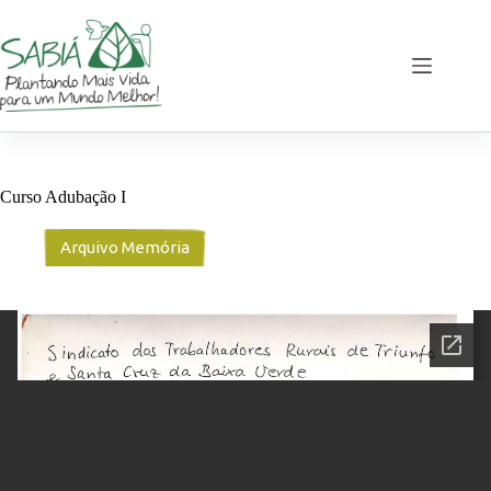
Pular
para
o
conteúdo
Curso Adubação I
Arquivo Memória