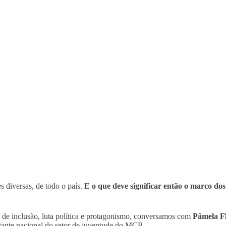
 diversas, de todo o país.
E o que deve significar então o marco dos
o de inclusão, luta política e protagonismo, conversamos com
Pâmela F
nte nacional do setor de juventude do MCP.