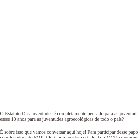
O Estatuto Das Juventudes é completamente pensado para as juventudes
esses 10 anos para as juventudes agroecológicas de todo o país?
É sobre isso que vamos conversar aqui hoje! Para participar desse pap
coordenadora do FOJUPE. Coordenadora estadual do MCP e representa