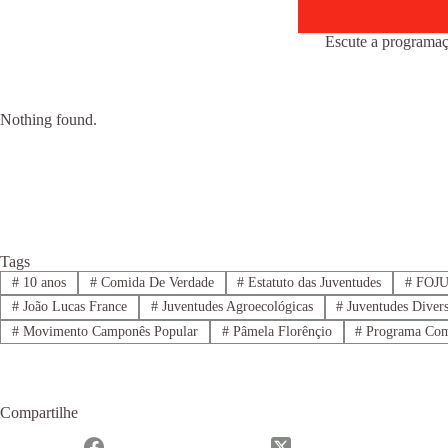
Escute a programaç
Nothing found.
Tags
#
10 anos
#
Comida De Verdade
#
Estatuto das Juventudes
#
FOJ
#
João Lucas France
#
Juventudes Agroecológicas
#
Juventudes Diver
#
Movimento Camponês Popular
#
Pâmela Florênçio
#
Programa Com
Compartilhe