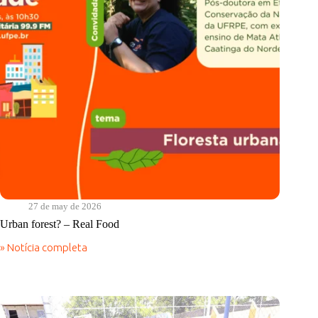
27 de may de 2026
Urban forest? – Real Food
» Notícia completa
Urban
forest?
–
Real
Food