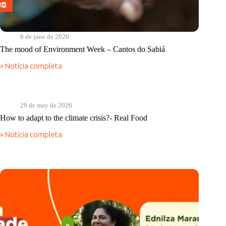
8 de june de 2026
The mood of Environment Week – Cantos do Sabiá
» Notícia completa
The
mood
of
Environment
Week
29 de may de 2026
–
How to adapt to the climate crisis?- Real Food
Cantos
do
» Notícia completa
How
Sabiá
to
adapt
to
the
climate
crisis?
-
Real
Food