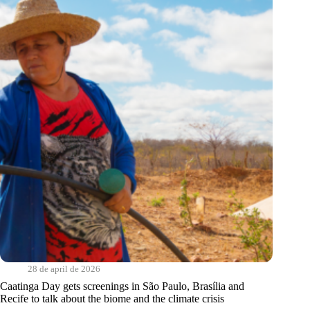
experience
of
the
ATER
Women
project
28 de april de 2026
Caatinga Day gets screenings in São Paulo, Brasília and
Recife to talk about the biome and the climate crisis