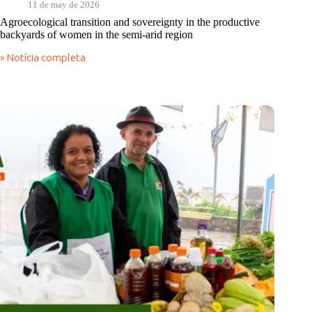
11 de may de 2026
Agroecological transition and sovereignty in the productive
backyards of women in the semi-arid region
» Notícia completa
Agroecological
transition
and
sovereignty
in
the
productive
backyards
of
women
in
the
semi-
arid
region