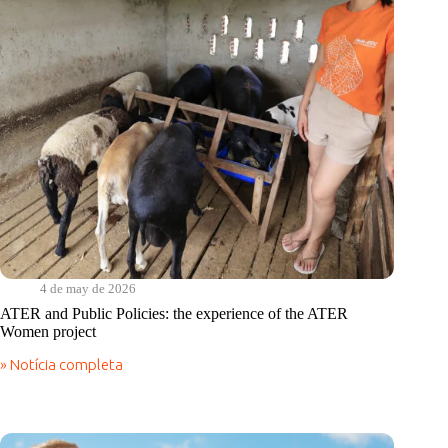
4 de may de 2026
ATER and Public Policies: the experience of the ATER
Women project
» Notícia completa
ATER
and
Public
Policies:
the