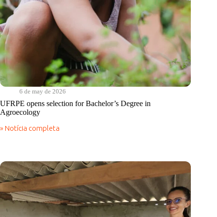
6 de may de 2026
UFRPE opens selection for Bachelor’s Degree in
Agroecology
» Notícia completa
UFRPE
opens
selection
for
Bachelor’s
Degree
in
Agroecology