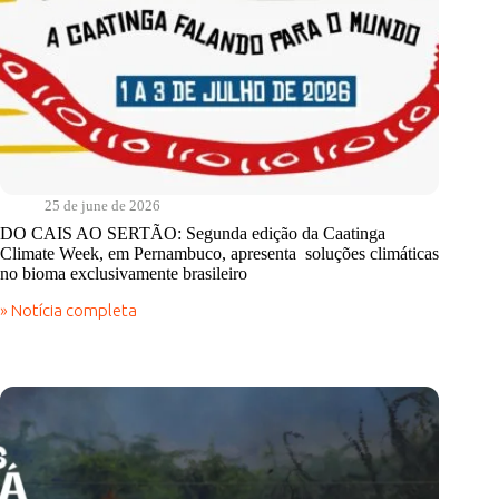
25 de june de 2026
DO CAIS AO SERTÃO: Segunda edição da Caatinga
Climate Week, em Pernambuco, apresenta soluções climáticas
no bioma exclusivamente brasileiro
» Notícia completa
DO
CAIS
AO
SERTÃO:
Segunda
edição
da
Caatinga
Climate
Week,