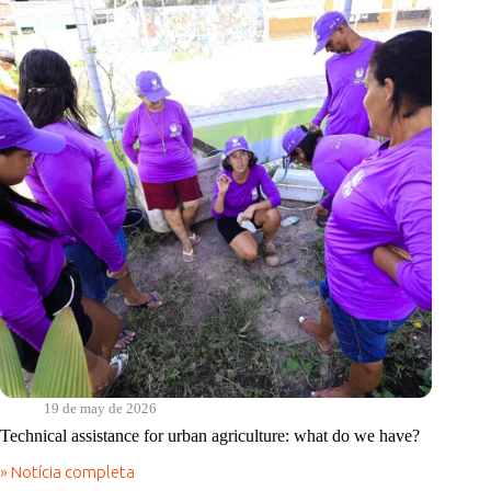
19 de may de 2026
Technical assistance for urban agriculture: what do we have?
» Notícia completa
Technical