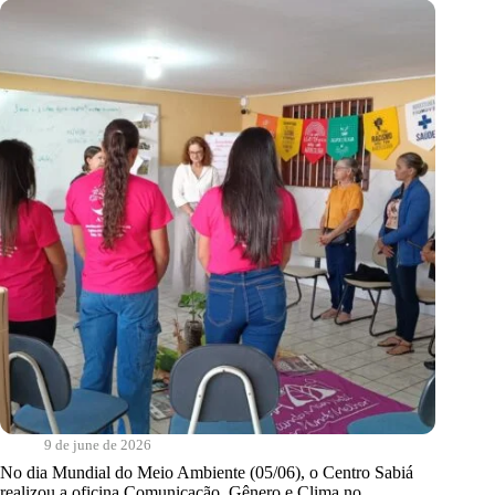
Highest
Rate
of
Deforestation
–
Cantos
do
Sabiá
9 de june de 2026
No dia Mundial do Meio Ambiente (05/06), o Centro Sabiá
realizou a oficina Comunicação, Gênero e Clima no