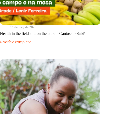
11 de may de 2026
Health in the field and on the table – Cantos do Sabiá
» Notícia completa
Health
in
the
field
and
on
the
table
–
Cantos
do
Sabiá