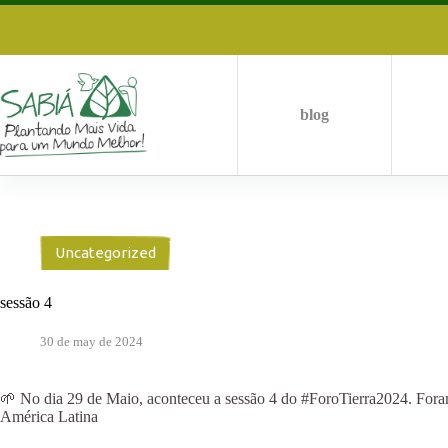
Skip
to
content
blog
Uncategorized
sessão 4
30 de may de 2024
🌱 No dia 29 de Maio, aconteceu a sessão 4 do #ForoTierra2024. Foram d
América Latina