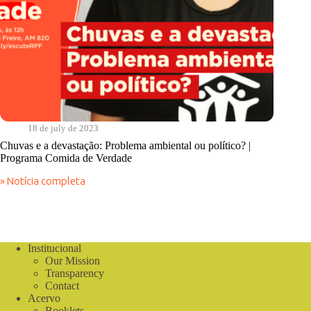
18 de july de 2023
Chuvas e a devastação: Problema ambiental ou político? |
Programa Comida de Verdade
» Notícia completa
Chuvas
e
a
devastação:
Problema
ambiental
Institucional
ou
Our Mission
político?
Transparency
|
Contact
Programa
Acervo
Comida
Booklets