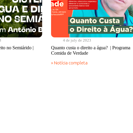
3
4 de july de 2023
ito no Semiárido |
Quanto custa o direito a água? | Programa
Comida de Verdade
» Notícia completa
Quanto
custa
o
direito
a
água?
|
Programa
Comida
de
Verdade