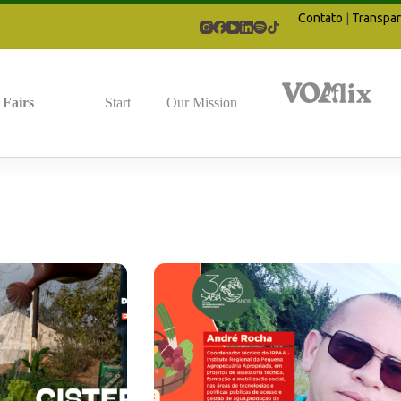
Contato
|
Transpar
Fairs
Start
Our Mission