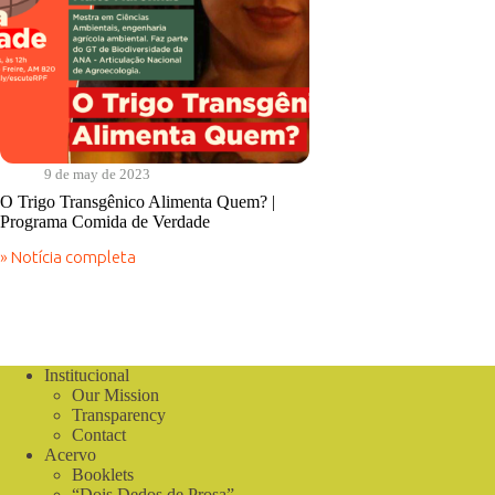
9 de may de 2023
O Trigo Transgênico Alimenta Quem? |
Programa Comida de Verdade
» Notícia completa
O
Trigo
Transgênico
Alimenta
Quem?
|
Institucional
Programa
Our Mission
Comida
de
Transparency
Verdade
Contact
Acervo
Booklets
“Dois Dedos de Prosa”