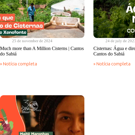
25 de november de 2024
24 de july de 202
Much more than A Million Cisterns | Cantos
Cisternas: Água e dire
do Sabiá
Cantos do Sabiá
» Notícia completa
» Notícia completa
Much
Cisternas:
more
Água
than
e
A
direito
Million
no
Cisterns
Semiárido
|
|
Cantos
Cantos
do
do
Sabiá
Sabiá