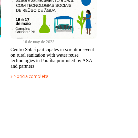
16 de may de 2023
Centro Sabiá participates in scientific event
on rural sanitation with water reuse
technologies in Paraíba promoted by ASA
and partners
» Notícia completa
Centro
Sabiá
participates
in
scientific
event
on
rural
sanitation
with
water
reuse